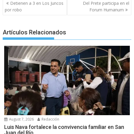
Post
Detienen a 3 en Los Juncos
Del Prete participa en el
navigation
por robo
Forum Humanum
Artículos Relacionados
August 7, 2026
Redacción
Luis Nava fortalece la convivencia familiar en San
Juan del Río