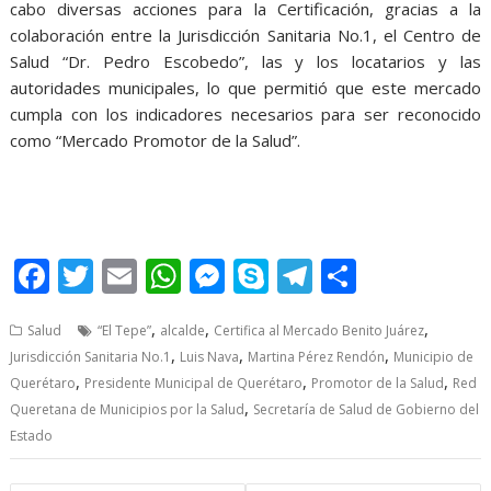
cabo diversas acciones para la Certificación, gracias a la
colaboración entre la Jurisdicción Sanitaria No.1, el Centro de
Salud “Dr. Pedro Escobedo”, las y los locatarios y las
autoridades municipales, lo que permitió que este mercado
cumpla con los indicadores necesarios para ser reconocido
como “Mercado Promotor de la Salud”.
F
T
E
W
M
S
T
S
ac
w
m
h
e
k
el
h
,
,
,
Salud
“El Tepe”
alcalde
Certifica al Mercado Benito Juárez
e
itt
ai
at
ss
y
e
ar
,
,
,
Jurisdicción Sanitaria No.1
Luis Nava
Martina Pérez Rendón
Municipio de
b
er
l
s
e
p
gr
e
,
,
,
Querétaro
Presidente Municipal de Querétaro
Promotor de la Salud
Red
o
A
n
e
a
,
Queretana de Municipios por la Salud
Secretaría de Salud de Gobierno del
Estado
o
p
g
m
k
p
er