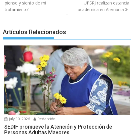
navigation
k
p
er
pienso y siento de mi
UPSRJ realizan estancia
tratamiento”
académica en Alemania
Artículos Relacionados
July 30, 2026
Redacción
SEDIF promueve la Atención y Protección de
Personas Adultas Mayores