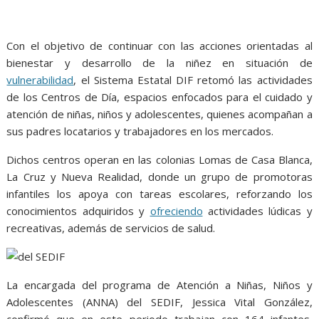
o
A
n
e
a
o
p
g
m
k
p
er
Con el objetivo de continuar con las acciones orientadas al
bienestar y desarrollo de la niñez en situación de
vulnerabilidad
, el Sistema Estatal DIF retomó las actividades
de los Centros de Día, espacios enfocados para el cuidado y
atención de niñas, niños y adolescentes, quienes acompañan a
sus padres locatarios y trabajadores en los mercados.
Dichos centros operan en las colonias Lomas de Casa Blanca,
La Cruz y Nueva Realidad, donde un grupo de promotoras
infantiles los apoya con tareas escolares, reforzando los
conocimientos adquiridos y
ofreciendo
actividades lúdicas y
recreativas, además de servicios de salud.
del SEDIF
La encargada del programa de Atención a Niñas, Niños y
Adolescentes (ANNA) del SEDIF, Jessica Vital González,
confirmó que en este periodo trabajan con 164 infantes,