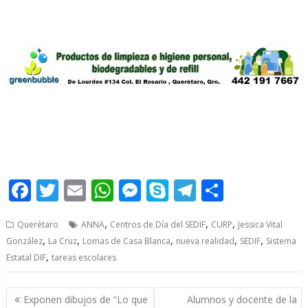
F
T
E
W
M
S
T
S
ac
w
m
h
e
k
el
h
,
,
,
Querétaro
ANNA
Centros de Día del SEDIF
CURP
Jessica Vital
e
itt
ai
at
ss
y
e
ar
,
,
,
,
,
González
La Cruz
Lomas de Casa Blanca
nueva realidad
SEDIF
Sistema
b
er
l
s
e
p
gr
e
,
Estatal DIF
tareas escolares
o
A
n
e
a
o
p
g
m
Post
Exponen dibujos de “Lo que
Alumnos y docente de la