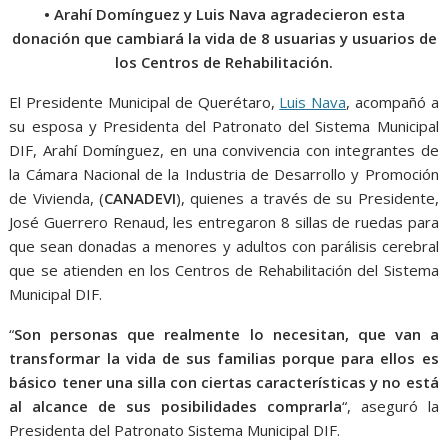
o
p
g
m
• Arahí Domínguez y Luis Nava agradecieron esta
k
p
er
donación que cambiará la vida de 8 usuarias y usuarios de
los Centros de Rehabilitación.
El Presidente Municipal de Querétaro,
Luis Nava
, acompañó a
su esposa y Presidenta del Patronato del Sistema Municipal
DIF, Arahí Domínguez, en una convivencia con integrantes de
la Cámara Nacional de la Industria de Desarrollo y Promoción
de Vivienda, (
CANADEVI
), quienes a través de su Presidente,
José Guerrero Renaud, les entregaron 8 sillas de ruedas para
que sean donadas a menores y adultos con parálisis cerebral
que se atienden en los Centros de Rehabilitación del Sistema
Municipal DIF.
“
Son personas que realmente lo necesitan, que van a
transformar la vida de sus familias porque para ellos es
básico tener una silla con ciertas características y no está
al alcance de sus posibilidades comprarla
“, aseguró la
Presidenta del Patronato Sistema Municipal DIF.
8 sillas