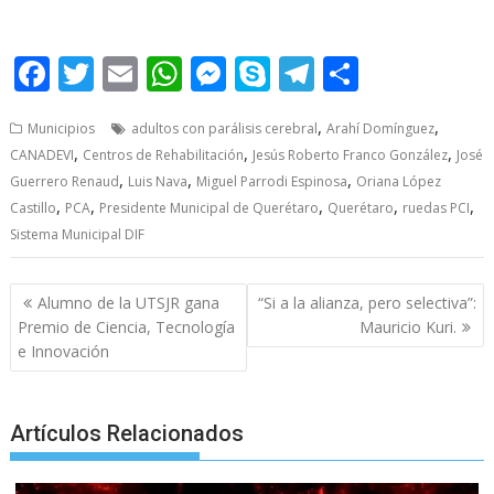
F
T
E
W
M
S
T
S
ac
w
m
h
e
k
el
h
,
,
Municipios
adultos con parálisis cerebral
Arahí Domínguez
e
itt
ai
at
ss
y
e
ar
,
,
,
CANADEVI
Centros de Rehabilitación
Jesús Roberto Franco González
José
b
er
l
s
e
p
gr
e
,
,
,
Guerrero Renaud
Luis Nava
Miguel Parrodi Espinosa
Oriana López
o
A
n
e
a
,
,
,
,
,
Castillo
PCA
Presidente Municipal de Querétaro
Querétaro
ruedas PCI
Sistema Municipal DIF
o
p
g
m
k
p
er
Post
Alumno de la UTSJR gana
“Si a la alianza, pero selectiva”:
navigation
Premio de Ciencia, Tecnología
Mauricio Kuri.
e Innovación
Artículos Relacionados