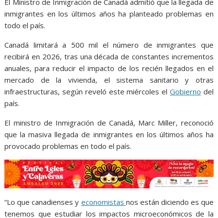
o
p
g
m
El Ministro de Inmigración de Canadá admitió que la llegada de
inmigrantes en los últimos años ha planteado problemas en
k
p
er
todo el país.
Canadá limitará a 500 mil el número de inmigrantes que
recibirá en 2026, tras una década de constantes incrementos
anuales, para reducir el impacto de los recién llegados en el
mercado de la vivienda, el sistema sanitario y otras
infraestructuras, según reveló este miércoles el
Gobierno
del
país.
El ministro de Inmigración de Canadá, Marc Miller, reconoció
que la masiva llegada de inmigrantes en los últimos años ha
provocado problemas en todo el país.
“Lo que canadienses y
economistas
nos están diciendo es que
tenemos que estudiar los impactos microeconómicos de la