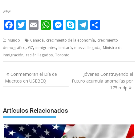
EFE
F
T
E
W
M
S
T
S
ac
w
m
h
e
k
el
h
,
,
Mundo
Canadá
crecimiento de la economía
crecimiento
e
itt
ai
at
ss
y
e
ar
,
,
,
,
,
demográfico
G7
inmigrantes
limitará
masiva llegada
Ministro de
b
er
l
s
e
p
gr
e
,
,
Inmigración
recién llegados
Toronto
o
A
n
e
a
o
p
g
m
Post
Conmemoran el Día de
Jóvenes Construyendo el
navigation
k
p
er
Muertos en USEBEQ
Futuro acumula anomalías por
175 mdp
Artículos Relacionados