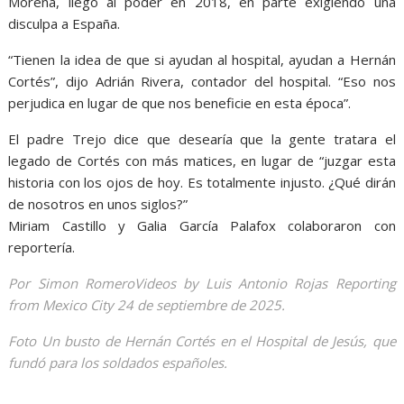
Morena, llegó al poder en 2018, en parte exigiendo una
disculpa a España.
“Tienen la idea de que si ayudan al hospital, ayudan a Hernán
Cortés”, dijo Adrián Rivera, contador del hospital. “Eso nos
perjudica en lugar de que nos beneficie en esta época”.
El padre Trejo dice que desearía que la gente tratara el
legado de Cortés con más matices, en lugar de “juzgar esta
historia con los ojos de hoy. Es totalmente injusto. ¿Qué dirán
de nosotros en unos siglos?”
Miriam Castillo y Galia García Palafox colaboraron con
reportería.
Por Simon RomeroVideos by Luis Antonio Rojas Reporting
from Mexico City 24 de septiembre de 2025.
Foto Un busto de Hernán Cortés en el Hospital de Jesús, que
fundó para los soldados españoles.