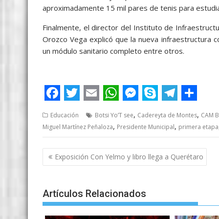
aproximadamente 15 mil pares de tenis para estudia
Finalmente, el director del Instituto de Infraestruc
Orozco Vega explicó que la nueva infraestructura c
un módulo sanitario completo entre otros.
CAM Botsi CAM Botsi
F
T
E
W
M
S
T
S
,
,
Educación
Botsi Yo’T see
Cadereyta de Montes
CAM Bo
a
w
m
h
e
k
e
h
,
,
Miguel Martínez Peñaloza
Presidente Municipal
primera etapa
c
i
a
a
s
y
l
a
e
t
i
t
s
p
e
r
Post
Exposición Con Yelmo y libro llega a Querétaro
navigation
b
t
l
s
e
e
g
e
o
e
A
n
r
Artículos Relacionados
o
r
p
g
a
k
p
e
m