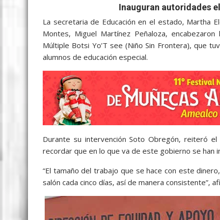
c
i
a
a
s
y
l
a
Inauguran autoridades e
e
t
i
t
s
p
e
r
La secretaria de Educación en el estado, Martha E
b
t
l
s
e
e
g
e
Montes, Miguel Martínez Peñaloza, encabezaron l
Múltiple Botsi Yo’T see (Niño Sin Frontera), que t
o
e
A
n
r
alumnos de educación especial.
o
r
p
g
a
k
p
e
m
r
Durante su intervención Soto Obregón, reiteró e
recordar que en lo que va de este gobierno se han 
“El tamaño del trabajo que se hace con este diner
salón cada cinco días, así de manera consistente”, af