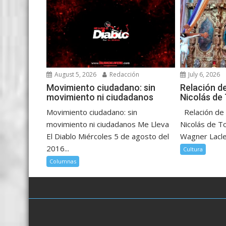
r
August 5, 2026
Redacción
July 6, 2026
Movimiento ciudadano: sin
Relación d
movimiento ni ciudadanos
Nicolás de
Movimiento ciudadano: sin
Relación de 
movimiento ni ciudadanos Me Lleva
Nicolás de T
El Diablo Miércoles 5 de agosto del
Wagner Laclet
2016...
Cultura
Columnas