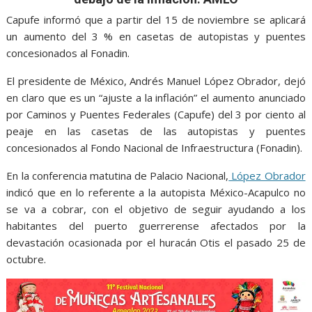
o
A
n
e
a
o
p
g
m
Capufe informó que a partir del 15 de noviembre se aplicará
un aumento del 3 % en casetas de autopistas y puentes
k
p
er
concesionados al Fonadin.
El presidente de México, Andrés Manuel López Obrador, dejó
en claro que es un “ajuste a la inflación” el aumento anunciado
por Caminos y Puentes Federales (Capufe) del 3 por ciento al
peaje en las casetas de las autopistas y puentes
concesionados al Fondo Nacional de Infraestructura (Fonadin).
En la conferencia matutina de Palacio Nacional,
López Obrador
indicó que en lo referente a la autopista México-Acapulco no
se va a cobrar, con el objetivo de seguir ayudando a los
habitantes del puerto guerrerense afectados por la
devastación ocasionada por el huracán Otis el pasado 25 de
octubre.