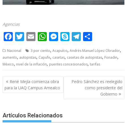
Aumentan Aumentan Aumentan Aumentan Aumentan
Agencias
F
T
E
W
M
S
T
S
ac
w
m
h
e
k
el
h
,
,
,
Nacional
3 por ciento
Acapulco
Andrés Manuel López Obrador
e
itt
ai
at
ss
y
e
ar
,
,
,
,
,
,
aumento
autopistas
Capufe
casetas
casetas de autopistas
Fonadin
b
er
l
s
e
p
gr
e
,
,
,
México
nivel de la inflación
puentes concesionados
tarifas
o
A
n
e
a
o
p
g
m
Post
René Mejía comienza obra
Pedro Sánchez es reelegido
navigation
k
p
er
para la UAQ Campus Amealco
como presidente del
Gobierno
Artículos Relacionados