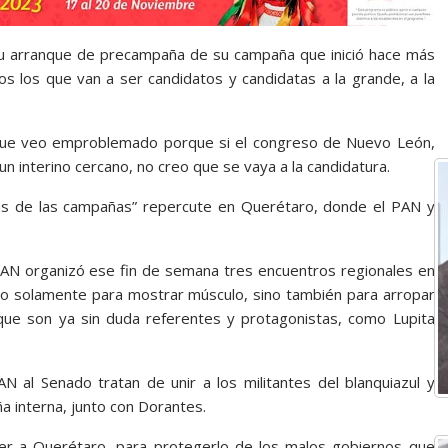
su arranque de precampaña de su campaña que inició hace más
s los que van a ser candidatos y candidatas a la grande, a la
que veo emproblemado porque si el congreso de Nuevo León,
un interino cercano, no creo que se vaya a la candidatura.
as de las campañas” repercute en Querétaro, donde el PAN y
 PAN organizó ese fin de semana tres encuentros regionales en
n no solamente para mostrar músculo, sino también para arropar
 que son ya sin duda referentes y protagonistas, como Lupita
AN al Senado tratan de unir a los militantes del blanquiazul y
a interna, junto con Dorantes.
der a Querétaro, para protegerlo de los malos gobiernos que