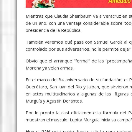
Mientras que Claudia Sheinbaum va a Veracruz en 
de un año, con una ventaja considerable sobre todo
presidencia de la República.
También veremos qué pasa con Samuel García al 
controlado por sus adversarios, no le permite dejar 
Obvio que el arranque “formal” de las “precampañ
Morena ya velan armas.
En el marco del 84 aniversario de su fundación, el
Querétaro, San Juan del Río y Jalpan, que sirviero
en actos multitudinarios a algunas de las figuras
Murguía y Agustín Dorantes.
Por lo pronto la casi oficialmente la formula del P
muestran el musculo, Lupita Murguía inicia su campañ
Hoy el PAN está unido, fuerte y listo para defen