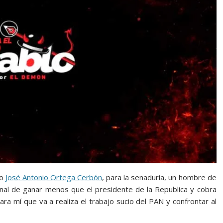
ro
José Antonio Ortega Cerbón
, para la senaduría, un hombre de
onal de ganar menos que el presidente de la Republica y cobra
ara mí que va a realiza el trabajo sucio del PAN y confrontar al