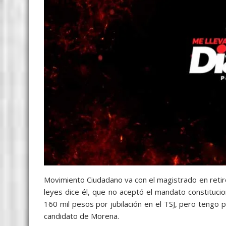
Movimiento Ciudadano va con el magistrado en reti
leyes dice él, que no aceptó el mandato constituci
160 mil pesos por jubilación en el TSJ, pero tengo p
candidato de Morena.