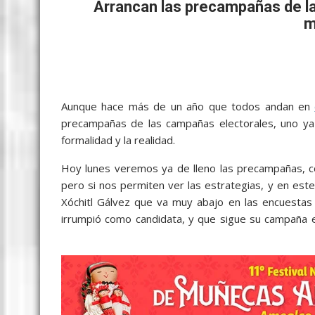
b
er
l
s
e
p
gr
e
Arrancan las precampañas de l
m
o
A
n
e
a
o
p
g
m
k
p
er
Aunque hace más de un año que todos andan en
precampañas de las campañas electorales, uno ya n
formalidad y la realidad.
Hoy lunes veremos ya de lleno las precampañas, 
pero si nos permiten ver las estrategias, y en est
Xóchitl Gálvez que va muy abajo en las encuesta
irrumpió como candidata, y que sigue su campaña 
Arrancan, Arrancan, Arrancan, Arrancan