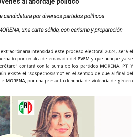
óvenes al abordaje político
a candidatura por diversos partidos políticos
MORENA, una carta sólida, con carisma y preparación
 extraordinaria intensidad este proceso electoral 2024, será el
obernado por un alcalde emanado del
PVEM
y que aunque ya se
uerétaro” contará con la suma de los partidos
MORENA, PT Y
aún existe el “sospechosismo” en el sentido de que al final del
ece
MORENA
, por una presunta denuncia de violencia de género
En Huimilpan, En Huimilpan, En Huimilpan