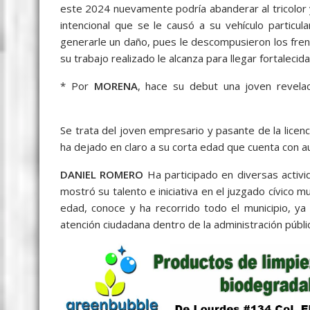
este 2024 nuevamente podría abanderar al tricolor 
intencional que se le causó a su vehículo particular
generarle un daño, pues le descompusieron los freno
su trabajo realizado le alcanza para llegar fortalecida
* Por
MORENA
, hace su debut una joven revelac
abordaje, al abordaje, al abordaje
Se trata del joven empresario y pasante de la lice
ha dejado en claro a su corta edad que cuenta con au
DANIEL ROMERO
Ha participado en diversas activid
mostró su talento e iniciativa en el juzgado cívico 
edad, conoce y ha recorrido todo el municipio, y
atención ciudadana dentro de la administración públic