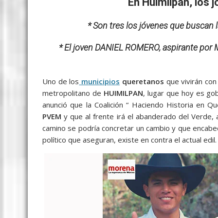
b
er
l
s
e
p
gr
e
En Huimilpan, los j
o
A
n
e
a
* Son tres los jóvenes que buscan l
o
p
g
m
k
p
er
* El joven DANIEL ROMERO, aspirante por 
Uno de los
municipios
queretanos
que vivirán con
metropolitano de
HUIMILPAN
, lugar que hoy es g
anunció que la Coalición “ Haciendo Historia en Q
PVEM
y que al frente irá el abanderado del Verde, 
camino se podría concretar un cambio y que encab
político que aseguran, existe en contra el actual edil.