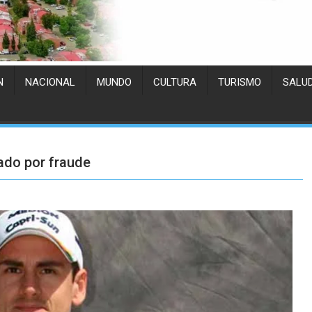
N
NACIONAL
MUNDO
CULTURA
TURISMO
SALU
gado por fraude