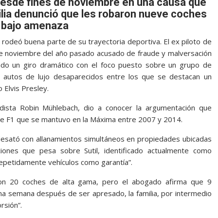
 desde fines de noviembre en una causa que
milia denunció que les robaron nueve coches
o bajo amenaza
e rodeó buena parte de su trayectoria deportiva. El ex piloto de
e noviembre del año pasado acusado de fraude y malversación
ado un giro dramático con el foco puesto sobre un grupo de
autos de lujo desaparecidos entre los que se destacan un
 Elvis Presley.
odista Robin Mühlebach, dio a conocer la argumentación que
de F1 que se mantuvo en la Máxima entre 2007 y 2014.
 desató con allanamientos simultáneos en propiedades ubicadas
iones que pesa sobre Sutil, identificado actualmente como
“repetidamente vehículos como garantía”.
aron 20 coches de alta gama, pero el abogado afirma que 9
na semana después de ser apresado, la familia, por intermedio
rsión”.