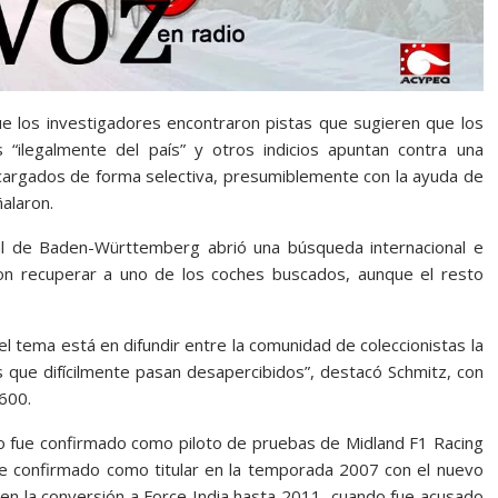
e los investigadores encontraron pistas que sugieren que los
“ilegalmente del país” y otros indicios apuntan contra una
o cargados de forma selectiva, presumiblemente con la ayuda de
alaron.
nal de Baden-Württemberg abrió una búsqueda internacional e
ron recuperar a uno de los coches buscados, aunque el resto
l tema está en difundir entre la comunidad de coleccionistas la
s que difícilmente pasan desapercibidos”, destacó Schmitz, con
600.
ndo fue confirmado como piloto de pruebas de Midland F1 Racing
Fue confirmado como titular en la temporada 2007 con el nuevo
n la conversión a Force India hasta 2011, cuando fue acusado