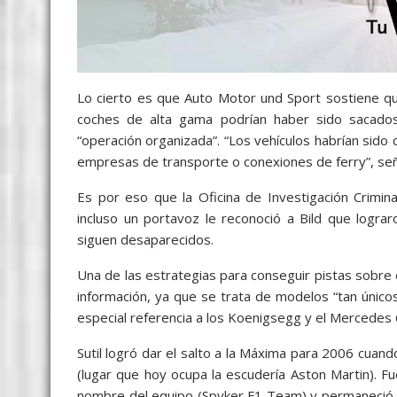
Lo cierto es que Auto Motor und Sport sostiene qu
coches de alta gama podrían haber sido sacados 
“operación organizada”. “Los vehículos habrían sid
empresas de transporte o conexiones de ferry”, señ
Es por eso que la Oficina de Investigación Crimi
incluso un portavoz le reconoció a Bild que logra
siguen desaparecidos.
Una de las estrategias para conseguir pistas sobre e
información, ya que se trata de modelos “tan único
especial referencia a los Koenigsegg y el Mercedes 
Sutil logró dar el salto a la Máxima para 2006 cua
(lugar que hoy ocupa la escudería Aston Martin). 
nombre del equipo (Spyker F1 Team) y permaneció e