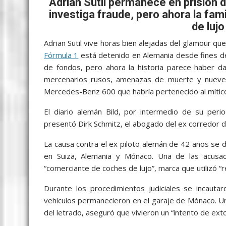
b
er
l
s
e
p
gr
e
Adrian Sutil permanece en prisión
investiga fraude, pero ahora la fa
o
A
n
e
a
de luj
o
p
g
m
Adrian Sutil vive horas bien alejadas del glamour qu
k
p
er
Fórmula 1
está detenido en Alemania desde fines d
de fondos, pero ahora la historia parece haber d
mercenarios rusos, amenazas de muerte y nueve 
Mercedes-Benz 600 que habría pertenecido al mítico
El diario alemán Bild, por intermedio de su peri
presentó Dirk Schmitz, el abogado del ex corredor 
La causa contra el ex piloto alemán de 42 años se
en Suiza, Alemania y Mónaco. Una de las acusac
“comerciante de coches de lujo”, marca que utilizó 
Durante los procedimientos judiciales se incaut
vehículos permanecieron en el garaje de Mónaco. U
del letrado, aseguró que vivieron un “intento de exto