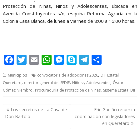
Protección de Niñas, Niños y Adolescentes, ubicada en
Avenida Constituyentes s/n, esquina Reforma Agraria en la
Colonia Casa Blanca, de lunes a viernes de 8:00 a 16:00 horas.
Adopciones Adopciones Adopciones
F
T
E
W
M
S
T
S
ac
w
m
h
e
k
el
h
,
Municipios
convocatoria de adopciones 2026
DIF Estatal
e
itt
ai
at
ss
y
e
ar
,
,
,
Querétaro
director general del SEDIF
Niños y Adolescentes
Óscar
b
er
l
s
e
p
gr
e
,
,
Gómez Niembro
Procuraduría de Protección de Niñas
Sistema Estatal DIF
o
A
n
e
a
o
p
g
m
Post
Los secretos de La Casa de
Eric Gudiño refuerza
navigation
k
p
er
Don Bartolo
coordinación con legisladores
en Querétaro