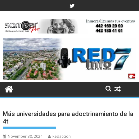
Skip
to
content
Más universidades para adoctrinamiento de la
4t
November 30, 2024
Redacción