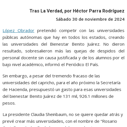
o
A
n
e
a
o
p
g
m
Tras La Verdad, por Héctor Parra Rodríguez
k
p
er
Sábado 30 de noviembre de 2024
López Obrador
pretendió competir con las universidades
públicas autónomas que hay en todos los estados, creando
las universidades del Bienestar Benito Juárez. No dieron
resultado, sobresalieron más las quejas de despidos del
personal docente sin causa justificada y de los alumnos por el
bajo nivel académico, informó el Periódico El País.
Sin embargo, a pesar del tremendo fracaso de las
universidades del capricho, para el año próximo la Secretaría
de Hacienda, presupuestó un gasto para esas universidades
del bienestar Benito Juárez de 131 mil, 926.1 millones de
pesos.
La presidente Claudia Sheinbaum, no se quiere quedar atrás y
prevé crear más universidades, con el nombre de “Rosario