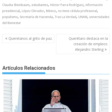
e
itt
ai
at
ss
y
e
ar
,
,
,
Claudia Sheinbaum
estudiantes
Héctor Parra Rodríguez
información
b
er
l
s
e
p
gr
e
,
,
,
,
presidencial
López Obrador
México
no tiene cédula profesional
o
A
n
e
a
,
,
,
,
populismo
Secretaría de Hacienda
Tras La Verdad
UNAM
universidades
del Bienestar
o
p
g
m
k
p
er
Post
Queretanos al grito de paz.
Querétaro destaca en la
navigation
creación de empleos:
Alejandro Sterling
Artículos Relacionados