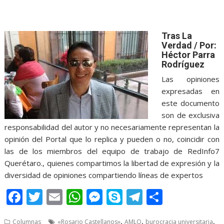
Tras La
Verdad / Por:
Héctor Parra
Rodríguez
Las opiniones
expresadas en
este documento
son de exclusiva
responsabilidad del autor y no necesariamente representan la
opinión del Portal que lo replica y pueden o no, coincidir con
las de los miembros del equipo de trabajo de RedInfo7
Querétaro., quienes compartimos la libertad de expresión y la
diversidad de opiniones compartiendo líneas de expertos
F
T
E
W
M
S
T
S
ac
w
m
h
e
k
el
h
,
,
,
Columnas
«Rosario Castellanos»
AMLO
burocracia universitaria