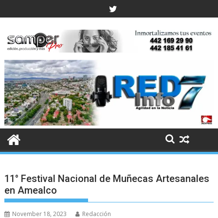
Skip
to
content
11° Festival Nacional de Muñecas Artesanales
en Amealco
November 18, 2023
Redacción