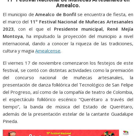
o
A
n
e
a
Amealco.
o
p
g
m
El municipio de
Amealco de Bonfil
se encuentra de fiesta, en
k
p
er
el marco del
11º Festival Nacional de Muñecas Artesanales
2023
, con el que el
Presidente municipal, René Mejía
Montoya
, ha impulsado la proyección del municipio a nivel
internacional, dando a conocer la riqueza de las tradiciones,
cultura y magia
Amealcense
.
El viernes 17 de noviembre comenzaron los festejos de este
festival, se contó con distintas actividades como la premiación
del concurso nacional de muñecas artesanales, la
presentación de danza folklórica del Tecnológico de San Felipe
del Progreso, así como de la compañía de teatro de Colombia,
el espectáculo folklórico escénico “Querétaro a través del
tiempo”, la banda de música del Estado de Querétaro,
además de la presentación estelar de la cantante Guadalupe
Pineda.