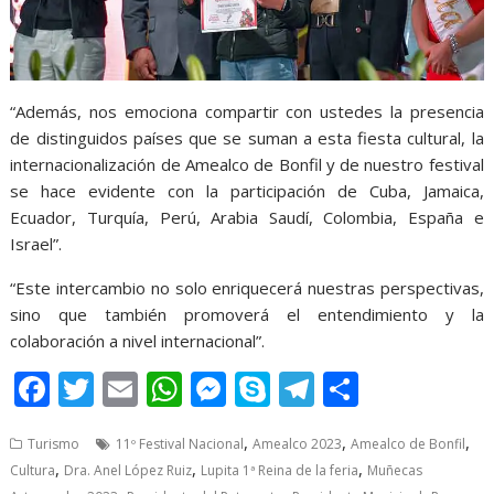
“Además, nos emociona compartir con ustedes la presencia
de distinguidos países que se suman a esta fiesta cultural, la
internacionalización de Amealco de Bonfil y de nuestro festival
se hace evidente con la participación de Cuba, Jamaica,
Ecuador, Turquía, Perú, Arabia Saudí, Colombia, España e
Israel”.
“Este intercambio no solo enriquecerá nuestras perspectivas,
sino que también promoverá el entendimiento y la
colaboración a nivel internacional”.
F
T
E
W
M
S
T
S
ac
w
m
h
e
k
el
h
,
,
,
Turismo
11º Festival Nacional
Amealco 2023
Amealco de Bonfil
e
itt
ai
at
ss
y
e
ar
,
,
,
Cultura
Dra. Anel López Ruiz
Lupita 1ª Reina de la feria
Muñecas